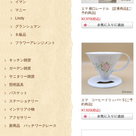
イマン
エマ 横口レードル [定番商品][ご
マニー
予約商品]
Lindy
¥2,970
(税込)
グランシュマン
Ｂ級品
フラワーアレンジメント
キッチン雑貨
ガーデン雑貨
サニタリー雑貨
照明器具
バスケット
エマ コーヒードリッパー S [ご予
ステーショナリー
約商品]
インテリア小物
¥7,920
(税込)
アクセサリー
新商品 パッチワークレース