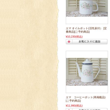
エマ オイルポット(活性炭付） [定
番商品][ご予約商品]
¥10,230
(税込)
エマ コーヒーポット(再掲載品)
[ご予約商品]
¥11,990
(税込)