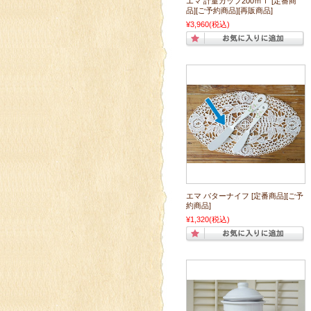
エマ 計量カップ200ｍｌ [定番商
品][ご予約商品][再販商品]
¥3,960
(税込)
エマ バターナイフ [定番商品][ご予
約商品]
¥1,320
(税込)