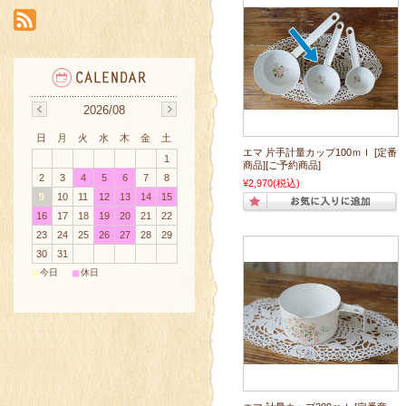
2026/08
日
月
火
水
木
金
土
エマ 片手計量カップ100ｍｌ [定番
1
商品][ご予約商品]
2
3
4
5
6
7
8
¥2,970
(税込)
9
10
11
12
13
14
15
16
17
18
19
20
21
22
23
24
25
26
27
28
29
30
31
■
■
今日
休日