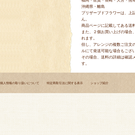
福岡・佐賀・長崎・大分・熊
沖縄県・離島
プリザーブドフラワーは、上
ん。
商品ページに記載してある送
また、２個お買い上げの場合
れます。
但し、アレンジの複数ご注文
ルにて発送可能な場合もござ
その場合、送料の詳細は確認
す。
個人情報の取り扱いについて
特定商取引法に関する表示
ショップ紹介