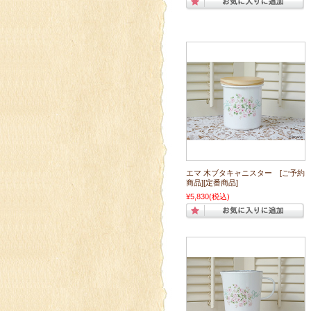
エマ 木ブタキャニスター [ご予約
商品][定番商品]
¥5,830
(税込)