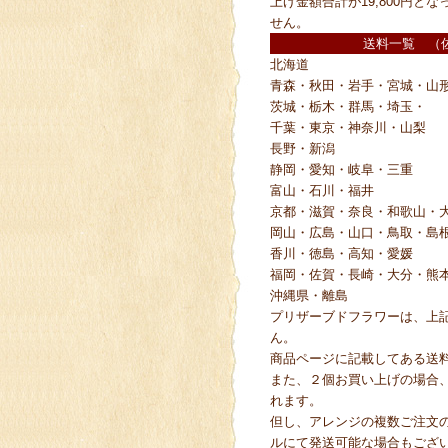
上げ金額合計が19,800円と
せん。
送料一覧 （
北海道
青森・秋田・岩手・宮城・山
茨城・栃木・群馬・埼玉・
千葉・東京・神奈川・山梨
長野・新潟
静岡・愛知・岐阜・三重
富山・石川・福井
京都・滋賀・奈良・和歌山・
岡山・広島・山口・鳥取・島
香川・徳島・高知・愛媛
福岡・佐賀・長崎・大分・熊
沖縄県・離島
プリザーブドフラワーは、上
ん。
商品ページに記載してある送
また、２個お買い上げの場合
れます。
但し、アレンジの複数ご注文
ルにて発送可能な場合もござ