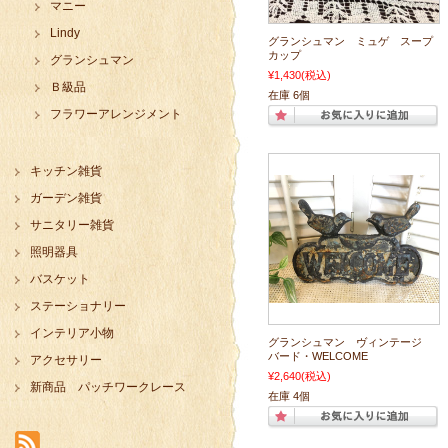
マニー
Lindy
グランシュマン ミュゲ スープ
カップ
グランシュマン
¥1,430
(税込)
Ｂ級品
在庫 6個
フラワーアレンジメント
キッチン雑貨
ガーデン雑貨
サニタリー雑貨
照明器具
バスケット
ステーショナリー
インテリア小物
グランシュマン ヴィンテージ
バード・WELCOME
アクセサリー
¥2,640
(税込)
新商品 パッチワークレース
在庫 4個