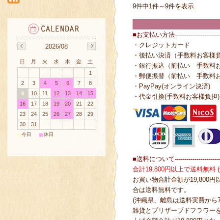
9件中1件～9件を表示
■お支払い方法------------------------
・クレジットカード
2026/08
・後払い決済（手数料お客様
日
月
火
水
木
金
土
・銀行振込（前払い 手数料
1
・郵便振替（前払い 手数料
2
3
4
5
6
7
8
・PayPay(オンライン決済)
9
10
11
12
13
14
15
・代金引換(手数料お客様負担)
16
17
18
19
20
21
22
23
24
25
26
27
28
29
30
31
■
■
今日
休日
■送料について------------------------
合計19,800円以上で送料無料
お買い物合計金額が19,800
合は送料無料です。
(沖縄県、離島は送料実費から7
雑貨とプリザーブドフラワー