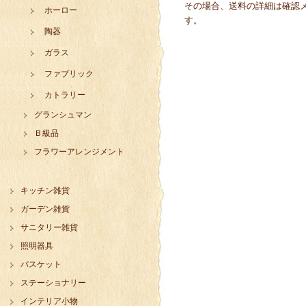
その場合、送料の詳細は確認
ホーロー
す。
陶器
ガラス
ファブリック
カトラリー
グランシュマン
Ｂ級品
フラワーアレンジメント
キッチン雑貨
ガーデン雑貨
サニタリー雑貨
照明器具
バスケット
ステーショナリー
インテリア小物