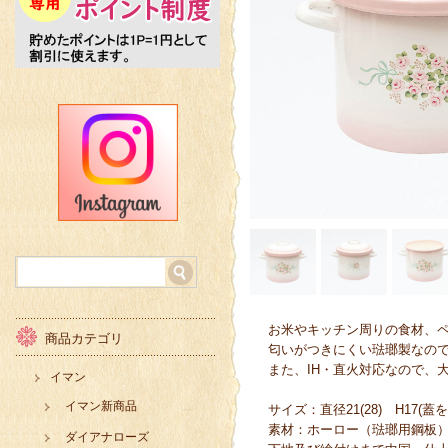
お米やキッチン周りの食材、
商品カテゴリ
匂いがつきにくい琺瑯製なの
また、IH・直火対応なので、
イマン
イマン新商品
サイズ：直径21(28) H17(蓋
素材：ホーロー（琺瑯用鋼板
ダイアナローズ