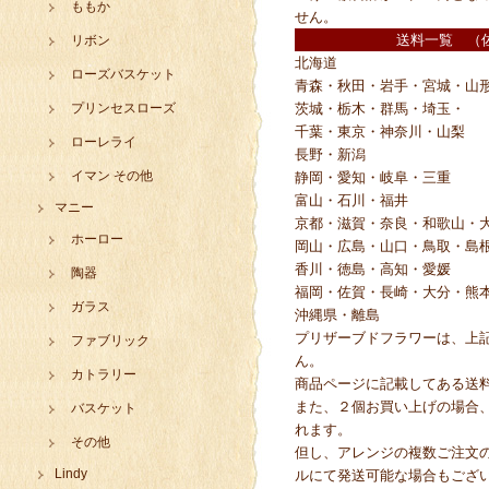
ももか
せん。
送料一覧 （
リボン
北海道
ローズバスケット
青森・秋田・岩手・宮城・山
プリンセスローズ
茨城・栃木・群馬・埼玉・
千葉・東京・神奈川・山梨
ローレライ
長野・新潟
イマン その他
静岡・愛知・岐阜・三重
富山・石川・福井
マニー
京都・滋賀・奈良・和歌山・
ホーロー
岡山・広島・山口・鳥取・島
香川・徳島・高知・愛媛
陶器
福岡・佐賀・長崎・大分・熊
ガラス
沖縄県・離島
プリザーブドフラワーは、上
ファブリック
ん。
カトラリー
商品ページに記載してある送
また、２個お買い上げの場合
バスケット
れます。
その他
但し、アレンジの複数ご注文
Lindy
ルにて発送可能な場合もござ