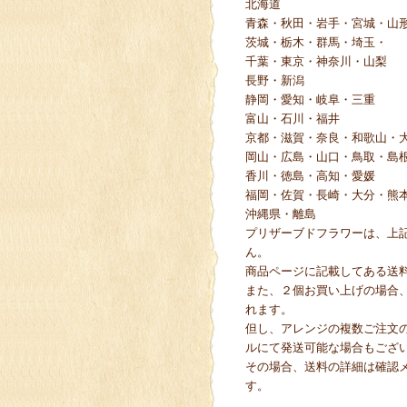
北海道
青森・秋田・岩手・宮城・山
茨城・栃木・群馬・埼玉・
千葉・東京・神奈川・山梨
長野・新潟
静岡・愛知・岐阜・三重
富山・石川・福井
京都・滋賀・奈良・和歌山・
岡山・広島・山口・鳥取・島
香川・徳島・高知・愛媛
福岡・佐賀・長崎・大分・熊
沖縄県・離島
プリザーブドフラワーは、上
ん。
商品ページに記載してある送
また、２個お買い上げの場合
れます。
但し、アレンジの複数ご注文
ルにて発送可能な場合もござ
その場合、送料の詳細は確認
す。