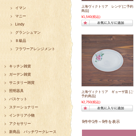
上海ヴィクトリア レンゲ [ご予約
イマン
商品]
マニー
¥1,540
(税込)
Lindy
グランシュマン
Ｂ級品
フラワーアレンジメント
キッチン雑貨
ガーデン雑貨
サニタリー雑貨
照明器具
上海ヴィクトリア ギョーザ皿 [ご
予約商品]
バスケット
¥2,750
(税込)
ステーショナリー
インテリア小物
9件中1件～9件を表示
アクセサリー
新商品 パッチワークレース