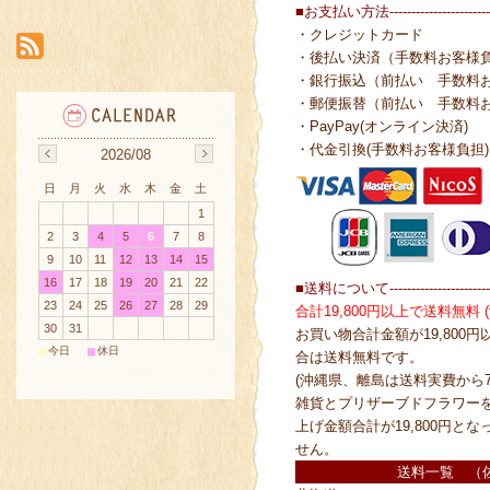
■お支払い方法------------------------
・クレジットカード
・後払い決済（手数料お客様
・銀行振込（前払い 手数料
・郵便振替（前払い 手数料
・PayPay(オンライン決済)
・代金引換(手数料お客様負担)
2026/08
日
月
火
水
木
金
土
1
2
3
4
5
6
7
8
9
10
11
12
13
14
15
16
17
18
19
20
21
22
■送料について------------------------
23
24
25
26
27
28
29
合計19,800円以上で送料無料
30
31
お買い物合計金額が19,800
■
■
今日
休日
合は送料無料です。
(沖縄県、離島は送料実費から7
雑貨とプリザーブドフラワー
上げ金額合計が19,800円と
せん。
送料一覧 （