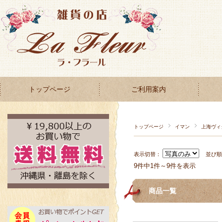
トップページ
ご利用案内
トップページ
イマン
上海ヴィ
表示切替：
並び
9件中1件～9件を表示
商品一覧