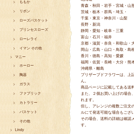
ももか
青森・秋田・岩手・宮城・山
リボン
茨城・栃木・群馬・埼玉・
千葉・東京・神奈川・山梨
ローズバスケット
長野・新潟
プリンセスローズ
静岡・愛知・岐阜・三重
富山・石川・福井
ローレライ
京都・滋賀・奈良・和歌山・
イマン その他
岡山・広島・山口・鳥取・島
香川・徳島・高知・愛媛
マニー
福岡・佐賀・長崎・大分・熊
ホーロー
沖縄県・離島
プリザーブドフラワーは、上
陶器
ん。
ガラス
商品ページに記載してある送
ファブリック
また、２個お買い上げの場合
れます。
カトラリー
但し、アレンジの複数ご注文
バスケット
ルにて発送可能な場合もござ
その場合、送料の詳細は確認
その他
す。
Lindy