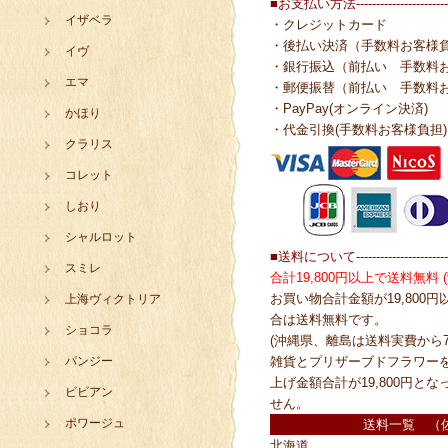
■お支払い方法------------------------
イザベラ
・クレジットカード
・後払い決済（手数料お客様
イヴ
・銀行振込（前払い 手数料
エマ
・郵便振替（前払い 手数料
・PayPay(オンライン決済)
かほり
・代金引換(手数料お客様負担)
クラリス
コレット
しおり
シャルロット
■送料について------------------------
スミレ
合計19,800円以上で送料無料
お買い物合計金額が19,800
上海ヴィクトリア
合は送料無料です。
ショコラ
(沖縄県、離島は送料実費から7
パンジー
雑貨とプリザーブドフラワー
上げ金額合計が19,800円と
ビビアン
せん。
ポワージュ
送料一覧 （
北海道