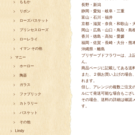
ももか
長野・新潟
静岡・愛知・岐阜・三重
リボン
富山・石川・福井
ローズバスケット
京都・滋賀・奈良・和歌山・
プリンセスローズ
岡山・広島・山口・鳥取・島
香川・徳島・高知・愛媛
ローレライ
福岡・佐賀・長崎・大分・熊
イマン その他
沖縄県・離島
プリザーブドフラワーは、上
マニー
ん。
ホーロー
商品ページに記載してある送
また、２個お買い上げの場合
陶器
れます。
ガラス
但し、アレンジの複数ご注文
ルにて発送可能な場合もござ
ファブリック
その場合、送料の詳細は確認
カトラリー
す。
バスケット
その他
Lindy