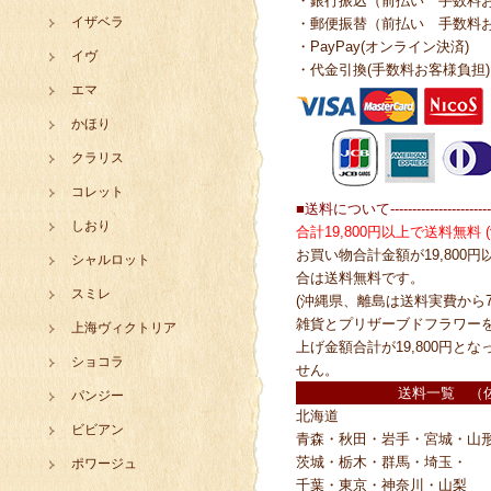
・銀行振込（前払い 手数料
イザベラ
・郵便振替（前払い 手数料
・PayPay(オンライン決済)
イヴ
・代金引換(手数料お客様負担)
エマ
かほり
クラリス
コレット
■送料について------------------------
しおり
合計19,800円以上で送料無料
お買い物合計金額が19,800
シャルロット
合は送料無料です。
スミレ
(沖縄県、離島は送料実費から7
雑貨とプリザーブドフラワー
上海ヴィクトリア
上げ金額合計が19,800円と
ショコラ
せん。
送料一覧 （
パンジー
北海道
ビビアン
青森・秋田・岩手・宮城・山
茨城・栃木・群馬・埼玉・
ポワージュ
千葉・東京・神奈川・山梨