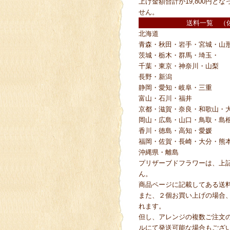
上げ金額合計が19,800円と
せん。
送料一覧 （
北海道
青森・秋田・岩手・宮城・山
茨城・栃木・群馬・埼玉・
千葉・東京・神奈川・山梨
長野・新潟
静岡・愛知・岐阜・三重
富山・石川・福井
京都・滋賀・奈良・和歌山・
岡山・広島・山口・鳥取・島
香川・徳島・高知・愛媛
福岡・佐賀・長崎・大分・熊
沖縄県・離島
プリザーブドフラワーは、上
ん。
商品ページに記載してある送
また、２個お買い上げの場合
れます。
但し、アレンジの複数ご注文
ルにて発送可能な場合もござ