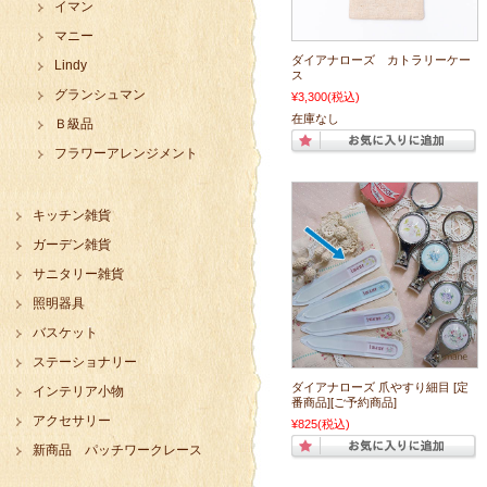
イマン
マニー
ダイアナローズ カトラリーケー
Lindy
ス
グランシュマン
¥3,300
(税込)
在庫なし
Ｂ級品
フラワーアレンジメント
キッチン雑貨
ガーデン雑貨
サニタリー雑貨
照明器具
バスケット
ステーショナリー
ダイアナローズ 爪やすり細目 [定
インテリア小物
番商品][ご予約商品]
アクセサリー
¥825
(税込)
新商品 パッチワークレース