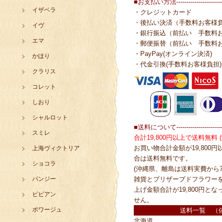
■お支払い方法------------------------
イザベラ
・クレジットカード
・後払い決済（手数料お客様
イヴ
・銀行振込（前払い 手数料
エマ
・郵便振替（前払い 手数料
・PayPay(オンライン決済)
かほり
・代金引換(手数料お客様負担)
クラリス
コレット
しおり
シャルロット
■送料について------------------------
スミレ
合計19,800円以上で送料無料
お買い物合計金額が19,800
上海ヴィクトリア
合は送料無料です。
ショコラ
(沖縄県、離島は送料実費から7
パンジー
雑貨とプリザーブドフラワー
上げ金額合計が19,800円と
ビビアン
せん。
ポワージュ
送料一覧 （
北海道