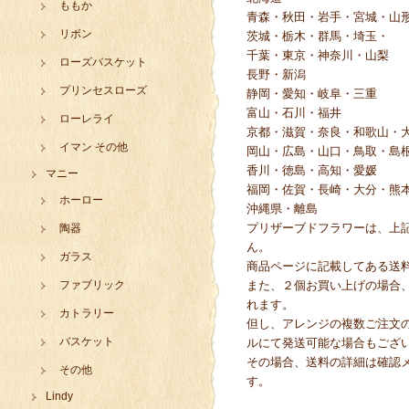
ももか
青森・秋田・岩手・宮城・山
リボン
茨城・栃木・群馬・埼玉・
千葉・東京・神奈川・山梨
ローズバスケット
長野・新潟
プリンセスローズ
静岡・愛知・岐阜・三重
富山・石川・福井
ローレライ
京都・滋賀・奈良・和歌山・
イマン その他
岡山・広島・山口・鳥取・島
香川・徳島・高知・愛媛
マニー
福岡・佐賀・長崎・大分・熊
ホーロー
沖縄県・離島
プリザーブドフラワーは、上
陶器
ん。
ガラス
商品ページに記載してある送
ファブリック
また、２個お買い上げの場合
れます。
カトラリー
但し、アレンジの複数ご注文
バスケット
ルにて発送可能な場合もござ
その場合、送料の詳細は確認
その他
す。
Lindy